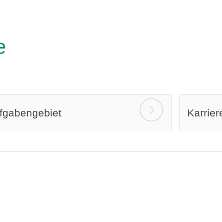
e
fgabengebiet
Karrier