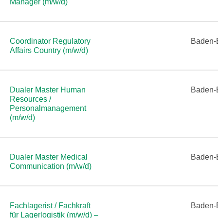
Manager (m/w/d)
Coordinator Regulatory
Baden-
Affairs Country (m/w/d)
Dualer Master Human
Baden-
Resources /
Personalmanagement
(m/w/d)
Dualer Master Medical
Baden-
Communication (m/w/d)
Fachlagerist / Fachkraft
Baden-
für Lagerlogistik (m/w/d) –